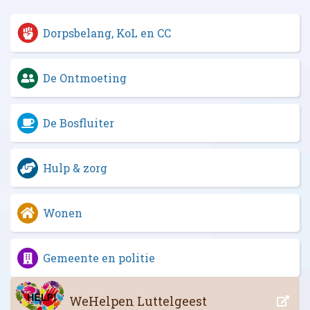
Dorpsbelang, KoL en CC
De Ontmoeting
De Bosfluiter
Hulp & zorg
Wonen
Gemeente en politie
WeHelpen Luttelgeest