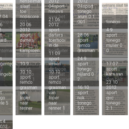
henselmans
2012
2012
slaat
04sport
04sport
toe
nieuws
tonego
2 04
nopscore
over het
arum 0 1
21 06
rtnopscore
001
evenemententerrein
001
tonego
06
20 06
2012
2
2012
sport
4 9
t
sport
darters
28 06
sport
ard
dames
toernooi
sport
tonego
2
in de
remco
mulier 0
htemarathon
kampioen
bosfluiter
grasman
0
11 09
t
sport
24 9
gentijdrit
10 9
jeroen
sport
17 07
sport
de lange
tonego
sport
10 10
10 10
engebied
tonego
verslaat
nijland 0
kars van
sport
sport
ens 2 1
topfavoriet
2
den belt
remco
remco
23 10
grasman
grasman
16 10
2012
t
van
van
sport
sport
ego
loper
loper
nok
qvc
le 5
naar
naar
tonego
tonego
renner
renner 1
5 0
2 1
t 4
2012