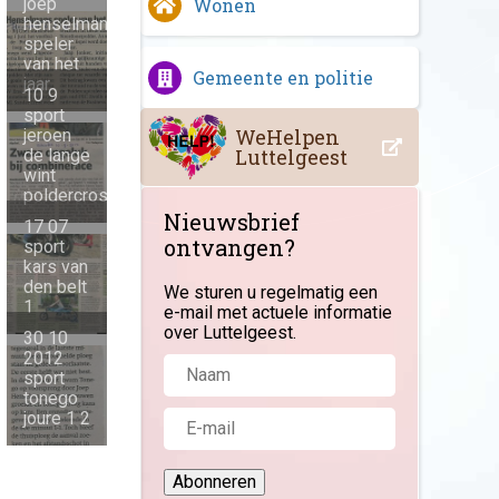
joep
Wonen
henselmans
speler
van het
Gemeente en politie
jaar
10 9
sport
WeHelpen
jeroen
Luttelgeest
de lange
wint
poldercross
Nieuwsbrief
17 07
ontvangen?
sport
kars van
den belt
We sturen u regelmatig een
1
e-mail met actuele informatie
over Luttelgeest.
30 10
2012
sport
tonego
joure 1 2
Abonneren