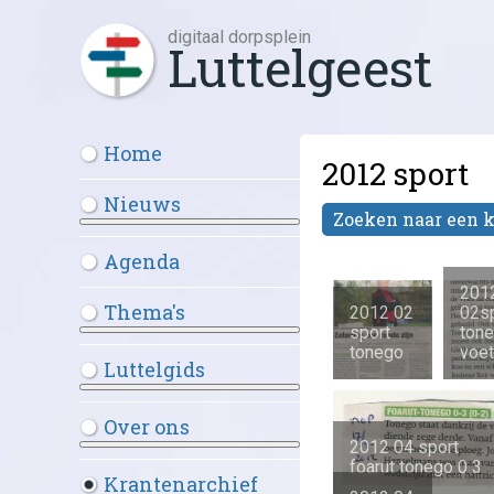
digitaal dorpsplein
Luttelgeest
Home
2012 sport
Nieuws
Zoeken naar een 
Meer over: Nieuws
Agenda
201
Thema's
2012 02
02s
sport
ton
Meer over: Thema's
tonego
voet
Luttelgids
Meer over: Luttelgids
Over ons
2012 04 sport
Meer over: Over ons
foarut tonego 0 3
Krantenarchief