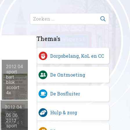
Thema's
Dorpsbelang, KoL en CC
2012 04
sport
De Ontmoeting
bart
blok
scoort
4x
De Bosfluiter
2012 04
Hulp & zorg
sport
06 06
tonego
2012
desz 4 1
sport