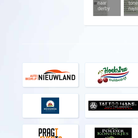
naar
tone
derby
naj