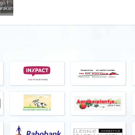
go f
aarskampioen