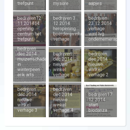
trefpunt
mysore
aapjes
bedrijven12
bedrijven 3
bedrijven
11 201414
12 2014
23 12 2014
opening
heropening
verhage
centrum het
boerderijwinkel
wint lvg
trefpunt
verhage
ondernemersprijs
bedrijven
dec 2014
bedrijven
bedrijven
muizenschade
dec 2014
dec 2014
in
nieuwe
nieuwe
winterpeen
winkel
winkel
erik arts
verhage 1
verhage 2
bedrijven
bedrijven
dec 2014
dec 2014
bedrijven17
nieuwe
nieuwe
12 2014
winkel
winkel
start
verhage 3
verhage 4
biodanza