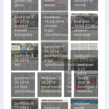
geniet van
hobby
centrum vd
groei
atelier
wereld
bedrijven 9
bedrijven
04 2014
16 04 2014
bedrijven
owinkel
ohoeve
16 04 2014
kweekt
krijgt
ohoeve
koikarpers
dierentuinvergunning
wint weer
bedrijven11
06 2014
bedrijven 4
boerderijopvang
bedrijven11
06 2014
krijgt
06 2014 de
azc
speeltoestel
zonnestraal
bedrijven
bedrijven
2
9 07
07
2014
2014
bedrijven18
bedrijven25
dwars
2014
06 2014
06 2014
door de
kersenfestival
2e fase
gevarieerde
boomgaard
hoekstra
glastuinbouwgebied
ondernemersbraderie
hoekstra
bedrijven 9
bedrijven
07 2014
bedrijven
beste