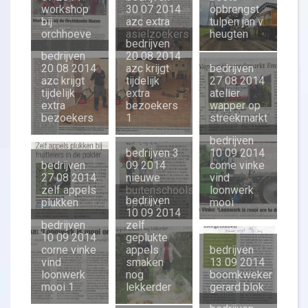
workshop
30 07 2014
opbrengst
bij
azc extra
tulpen jan v
orchhoeve
asielzoekers
heugten
bedrijven
bedrijven
20 08 2014
20 08 2014
azc krijgt
bedrijven
azc krijgt
tijdelijk
27 08 2014
tijdelijk
extra
atelier
extra
bezoekers
wapper op
bezoekers
1
streekmarkt
bedrijven
bedrijven 3
10 09 2014
bedrijven
09 2014
corne vinke
27 08 2014
nieuwe
vind
zelf appels
buitenschoolse
loonwerk
bedrijven
plukken
opvang
mooi
10 09 2014
bedrijven
zelf
10 09 2014
geplukte
corne vinke
appels
bedrijven
vind
smaken
13 09 2014
loonwerk
nog
boomkweker
mooi 1
lekkerder
gerard blok