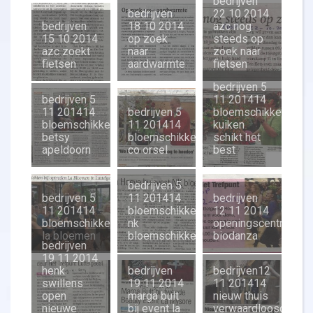
bedrijven
bedrijven
22 10 2014
bedrijven
18 10 2014
azc nog
15 10 2014
op zoek
steeds op
azc zoekt
naar
zoek naar
fietsen
aardwarmte
fietsen
bedrijven 5
bedrijven 5
11 201414
11 201414
bedrijven 5
bloemschikken
bloemschikken
11 201414
kuiken
betsy
bloemschikken
schikt het
apeldoorn
co orsel
best
bedrijven 5
bedrijven 5
11 201414
bedrijven
11 201414
bloemschikken
12 11 2014
bloemschikken
nk
openingscentrum
la bloemen
bloemschikken
biodanza
bedrijven
19 11 2014
henk
bedrijven
bedrijven12
swillens
19 11 2014
11 201414
open
marga bult
nieuw thuis
nieuwe
bij event la
verwaardloosde