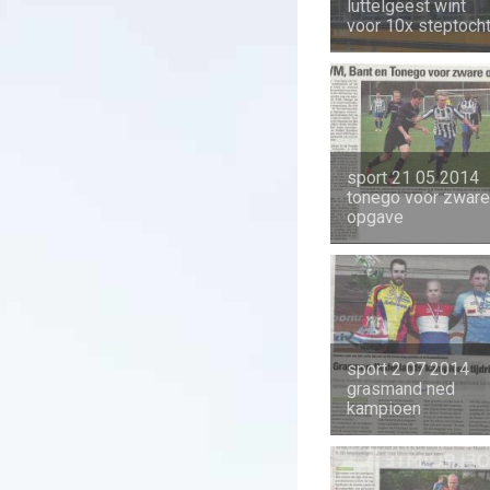
luttelgeest wint
voor 10x steptoch
sport 21 05 2014
tonego voor zware
opgave
sport 2 07 2014
grasmand ned
kampioen