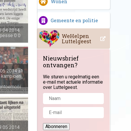
Wonen
Gemeente en politie
6 04 2014
WeHelpen
 pesse 0 0
Luttelgeest
Nieuwsbrief
ontvangen?
 05 2014 a1
n kampioen
We sturen u regelmatig een
e-mail met actuele informatie
entoernooi
over Luttelgeest.
Abonneren
9 05 2014