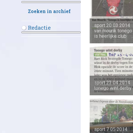
Meer over: Krantenarchief
Zoeken in archief
sport 20 03 2014
Redactie
van mourik tonego
Meer over: Redactie
is heerlijke club
sport 23 04 2014
tonego wint derby
sport 7 05 2014