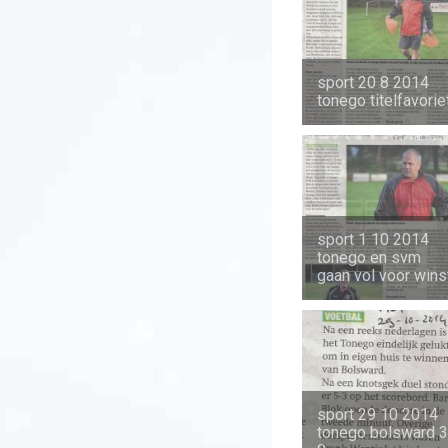
sport 20 8 2014
tonego titelfavorie
sport 1 10 2014
tonego en svm
gaan vol voor wins
sport 29 10 2014
tonego bolsward 3