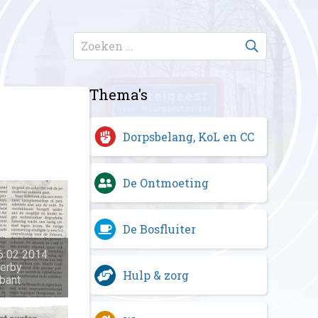
Thema's
Dorpsbelang, KoL en CC
De Ontmoeting
De Bosfluiter
6 02 2014
derby
Hulp & zorg
bant