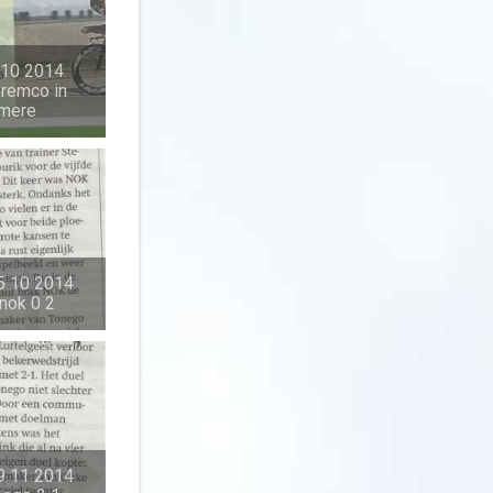
 10 2014
 remco in
almere
5 10 2014
nok 0 2
9 11 2014