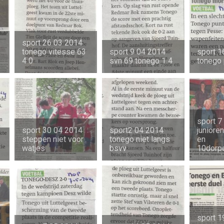
sport 26 03 2014
tonego vitesse 63
sport 9 04 2014
sport 1
4 0
svn 69 tonego 1 4
tonego
sport 7
sport 30 04 2014
sport2 04 2014
juniore
steppen niet voor
tonego niet langs
en
watjes
bsvv
10dorp
sport 1