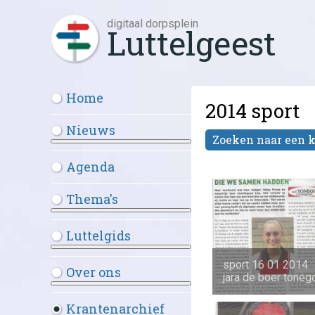
digitaal dorpsplein
Luttelgeest
Home
2014 sport
Nieuws
Zoeken naar een 
Meer over: Nieuws
Agenda
Thema's
Meer over: Thema's
Luttelgids
Meer over: Luttelgids
sport 16 01 2014
Over ons
jara de boer toneg
Meer over: Over ons
Krantenarchief