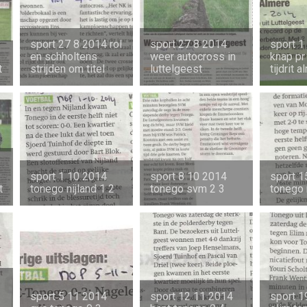
sport 27 8 2014 rol
sport 27 8 2014
sport 1
en schholtens
weer autocross in
knap pr
t
strijden om titel
luttelgeest
tijdrit 
sport 1 10 2014
sport 8 10 2014
sport 1
t
tonego nijland 1 2
tonego svm 2 3
tonego 
sport 5 11 2014
sport 12 11 2014
sport 1