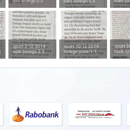
qvc tonego 0 3
bant tonego 0 4
elim to
sport 3 12 2014
sport 10 12 2014
sport 3
i
wpb tonego 2 3
tonego joure 1 1
henk to