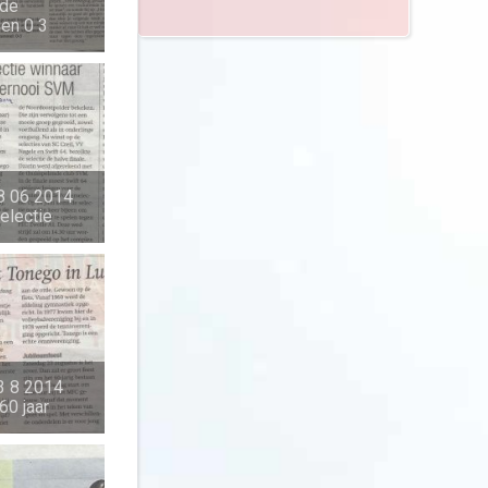
 de
den 0 3
8 06 2014
electie
3 8 2014
60 jaar