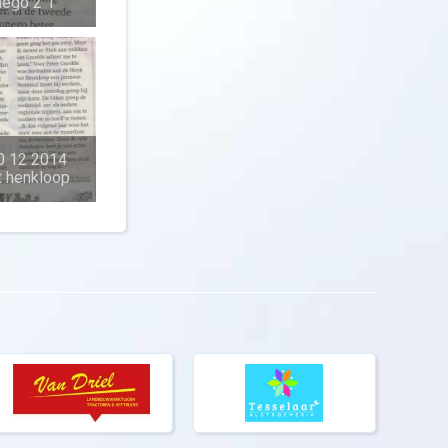
nego 2 1
0 12 2014
t henkloop