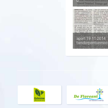
0
sport 19 11 2014
tiendorpentoernoo