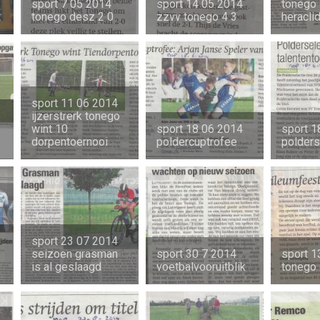
sport 7 05 2014
sport 14 05 2014
tonego
t
tonego desz 2 0
zzvv tonego 4 3
heracli
sport 11 06 2014
ijzerstrerk tonego
wint 10
sport 18 06 2014
sport 1
dorpentoernooi
poldercuptrofee
polders
sport 23 07 2014
seizoen grasman
sport 30 7 2014
sport 1
is al geslaagd
voetbalvooruitblik
tonego 