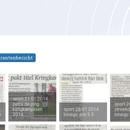
krantenbericht
sport 21 01 2014
petra de jong
sport 2
kirngkampioen
sport 28 01 2014
streek
o
2014
tonego scn 5 3
tonego 