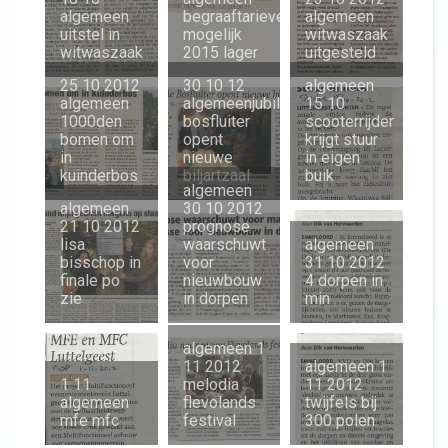
algemeen
begraaftarieven
algemeen
uitstel in
mogelijk
witwaszaak
witwaszaak
2015 lager
uitgesteld
25 10 2012
30 10 12
algemeen
algemeen
algemeenjubilerende
15 10
1000den
bosfluiter
scooterrijder
bomen om
opent
krijgt stuur
in
nieuwe
in eigen
kuinderbos
biljartzaal
buik
algemeen
algemeen
30 10 2012
21 10 2012
prognose
lisa
waarschuwt
algemeen
bisschop in
voor
31 10 2012
finale po
nieuwbouw
4 dorpen in
zie
in dorpen
min
algemeen 1
11 2012
algemeen 1
1 11
melodia
11 2012
algemeen
flevolands
twijfels bij
mfe mfc
festival
300 polen