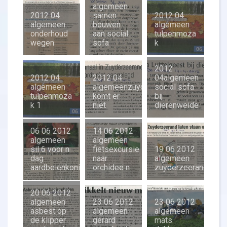
algemeen
2012 04
samen
2012 04
algemeen
bouwen
algemeen
onderhoud
aan social
tulpenmoza
wegen
sofa
k
2012
2012 04
2012 04
04algemeen
algemeen
algemeenzuyderzeerand
social sofa
tulpenmoza
komt er
bij
k 1
niet
dierenweide
06 06 2012
14 06 2012
algemeen
algemeen
sil 6 voor n
fietsexcursie
19 06 2012
dag
naar
algemeen
aardbeienkoning
orchidee n
zuyderzeerand
20 06 2012
algemeen
23 06 2012
23 06 2012
asbest op
algemeen
algemeen
de klipper
gerard
mats