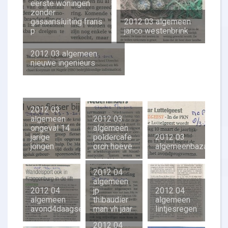
eerste woningen
zonder
gasaansluiting frans
2012 03 algemeen
p
janco westenbrink
2012 03 algemeen
nieuwe ingenieurs
2012 03
algemeen
2012 03
ongeval 14
algemeen
jarige
poldercafe
2012 03
jongen
orch hoeve
algemeenbazaar
2012 04
algemeen
2012 04
jp
2012 04
algemeen
thibaudier
algemeen
avond4daagse
man vh jaar
lintjesregen
2012 04