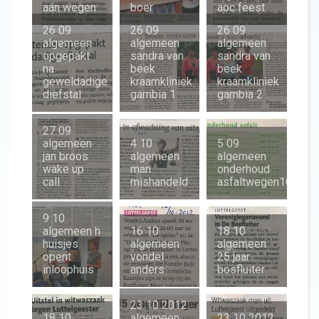
aan wegen
boer
aoc feest
26 09
26 09
26 09
algemeen
algemeen
algemeen
opgepakt
sandra van
sandra van
na
beek
beek
geweldadige
kraamkliniek
kraamkliniek
diefstal
gambia 1
gambia 2
27 09
algemeen
4 10
5 09
jan broos
algemeen
algemeen
wake up
man
onderhoud
call
mishandeld
asfaltwegen10
9 10
algemeen h
16 10
18 10
huisjes
algemeen
algemeen
opent
vondel
25 jaar
inloophuis
anders
bosfluiter
23 10 2012
18 10
algemeen
23 10 2012