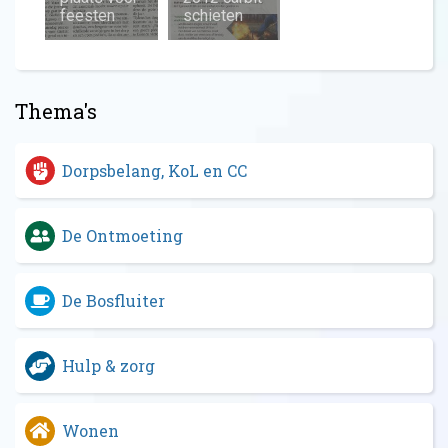
feesten
schieten
Thema's
Dorpsbelang, KoL en CC
De Ontmoeting
De Bosfluiter
Hulp & zorg
Wonen