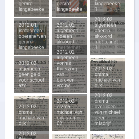
gerard
gerard
langebeeke
langebeeke
langebeeke
1
2012 02
2012 01
2012 02
algemeen
inritborden
algemeen
boeren
boerenerven
boeren
akkoord
gerard
akkoord
met tennet
langebeeke
met tennet
1
2012 02
algemeen
2012 02
vonnis
algemeen
thuiszorg
2012 02
geen geld
van
drama
voor school
beroven
michael van
azc
vrouw
dijk
2012 02
2012 02
drama
2012 02
drama
overlijden
drama
michael van
van michael
michael van
dijk stentor
geen
dijk 1
02
misdrijf
2012 02