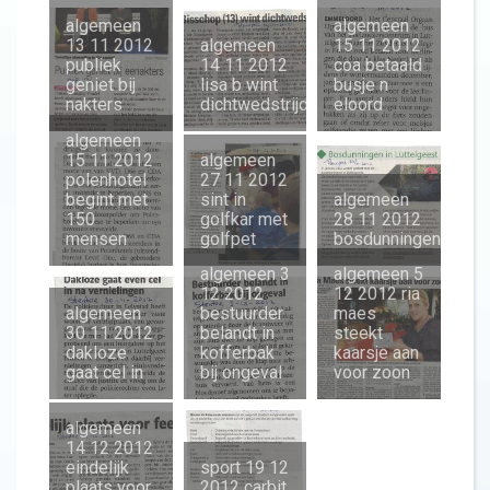
algemeen
algemeen
13 11 2012
algemeen
15 11 2012
publiek
14 11 2012
coa betaald
geniet bij
lisa b wint
busje n
nakters
dichtwedstrijd
eloord
algemeen
15 11 2012
algemeen
polenhotel
27 11 2012
begint met
sint in
algemeen
150
golfkar met
28 11 2012
mensen
golfpet
bosdunningen
algemeen 3
algemeen 5
12 2012
12 2012 ria
algemeen
bestuurder
maes
30 11 2012
belandt in
steekt
dakloze
kofferbak
kaarsje aan
gaat cel in
bij ongeval
voor zoon
algemeen
14 12 2012
eindelijk
sport 19 12
plaats voor
2012 carbit