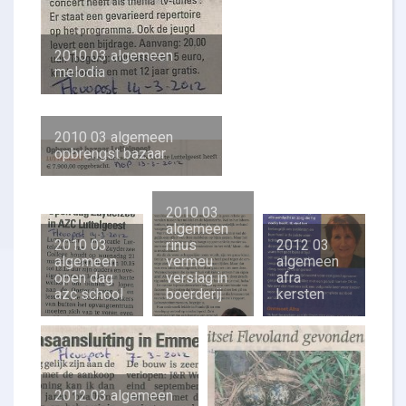
2010 03 algemeen
melodia
2010 03 algemeen
opbrengst bazaar
2010 03
algemeen
2010 03
rinus
2012 03
algemeen
vermeu
algemeen
open dag
verslag in
afra
azc school
boerderij
kersten
2012 03 algemeen