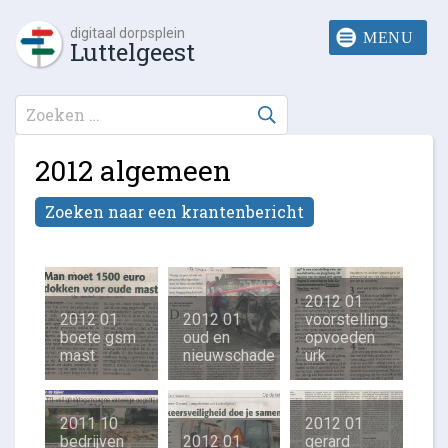
digitaal dorpsplein
Luttelgeest
2012 algemeen
Zoeken naar een krantenbericht
2012 01
2012 01
2012 01
voorstelling
boete gsm
oud en
opvoeden
mast
nieuwschade
urk
2011 10
2012 01
bedrijven
2012 01
gerard