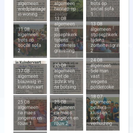
algemeen
algemeen
trots op
wiedplantage
hennep op
social sofa
in woning
zolder
1
13 08
algemeen
13 08
11 08
st
algemeen
algemeen
josephkerk
stjosephkerk
trots op
tijdens
tijdens
social sofa
zomerreis
zomerreisgravelling
2
gravelling
2
24 08
20 08
algemeen
17 08
algemeen
5de man
algemeen
met de
vast
blauwalg in
schrik vrij
wegens
kuindervaart
na botsing
poldercoke
18 07
25 08
25 08
algemeen
algemeen
algemeen
peuters
ria maes
ria maes
klussen
jongeren en
jongeren en
voor
rouw 1
rouw 2
verhuizing