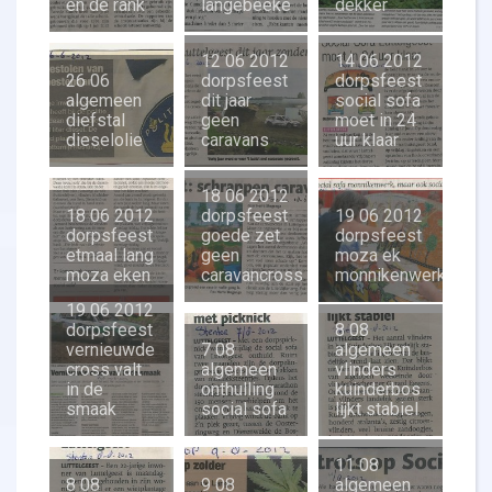
en de rank
langebeeke
dekker
12 06 2012
14 06 2012
26 06
dorpsfeest
dorpsfeest
algemeen
dit jaar
social sofa
diefstal
geen
moet in 24
dieselolie
caravans
uur klaar
18 06 2012
18 06 2012
dorpsfeest
19 06 2012
dorpsfeest
goede zet
dorpsfeest
etmaal lang
geen
moza ek
moza eken
caravancross
monnikenwerk
19 06 2012
dorpsfeest
8 08
vernieuwde
7 08
algemeen
cross valt
algemeen
vlinders
in de
onthulling
kuinderbos
smaak
social sofa
lijkt stabiel
11 08
8 08
9 08
algemeen