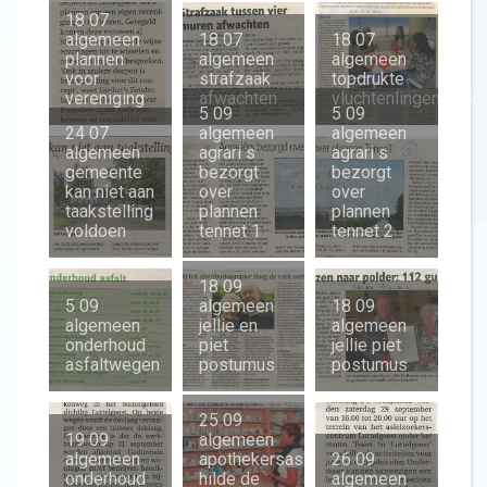
18 07
algemeen
18 07
18 07
plannen
algemeen
algemeen
voor
strafzaak
topdrukte
vereniging
afwachten
vluchtenlingenwerk
5 09
5 09
24 07
algemeen
algemeen
algemeen
agrari s
agrari s
gemeente
bezorgt
bezorgt
kan niet aan
over
over
taakstelling
plannen
plannen
voldoen
tennet 1
tennet 2
18 09
5 09
algemeen
18 09
algemeen
jellie en
algemeen
onderhoud
piet
jellie piet
asfaltwegen
postumus
postumus
25 09
19 09
algemeen
algemeen
apothekersass
26 09
onderhoud
hilde de
algemeen