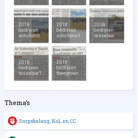
2018
2018
2018
bedrijven
bedrijven
bedrijven
scholtens
scholtens1
tesselaar
2018
2018
bedrijven
bedrijven
tesselaar1
theogroen
Thema's
Dorpsbelang, KoL en CC