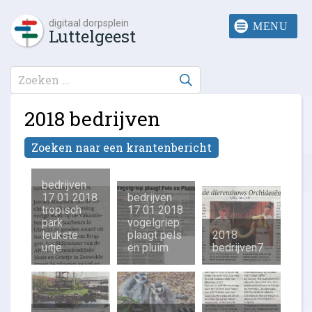
digitaal dorpsplein
Luttelgeest
2018 bedrijven
Zoeken naar een krantenbericht
bedrijven
17 01 2018
bedrijven
tropisch
17 01 2018
park
vogelgriep
leukste
plaagt pels
2018
uitje
en pluim
bedrijven7