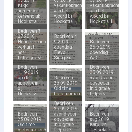
07 2019
07 2019
07 2019
Kijkje
vakantiekracht
vakantiekracht
nemen bij
aan het
aan het
kersenpluk
woord bij
woord bij
Hoekstra
Hoekstra
Hoekstra 1
Bedrijven 3
07 2019
Bedrijven 4
Hondenschool
9 2019
Bedrijven
verhuist
opendag
25 9 2019
naar
Flevo
opendag
Luttelgeest
Siergras
AZC
Bedrijven
Bedrijven
11 9 2019
25 09 2019
op de
Bedrijven
avond voor
appeltrein
25 09 2019
opvoeden
bij
Old time
in digitale
Hoekstra
bietenrooien
tijdperk
Bedrijven
25 09 2019
Bedrijven
avond voor
Bedrijven
25 09 2019
opvoeden
aug 2019
Old time
in digitale
Karolien
bietenrooien6
tijdperk3
Tesselaar