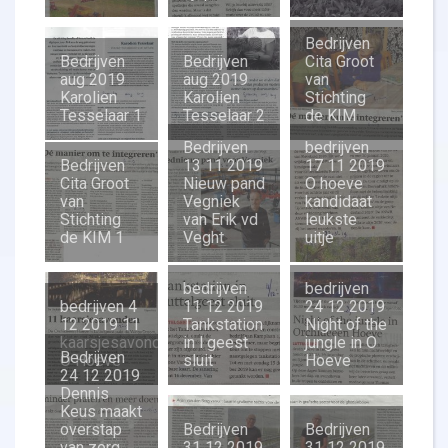
Bedrijven
Bedrijven
Bedrijven
Cita Groot
aug 2019
aug 2019
van
Karolien
Karolien
Stichting
Tesselaar 1
Tesselaar 2
de KIM
Bedrijven
bedrijven
Bedrijven
13 11 2019
17 11 2019
Cita Groot
Nieuw pand
O hoeve
van
Vegniek
kandidaat
Stichting
van Erik vd
leukste
de KIM 1
Veght
uitje
bedrijven
bedrijven
bedrijven 4
11 12 2019
24 12 2019
12 2019 11
Tankstation
Night of the
kaarsjesavonden
in l geest
jungle in O
Bedrijven
O Hoeve
sluit
Hoeve
24 12 2019
Dennis
Keus maakt
overstap
Bedrijven
Bedrijven
van zorg
31 12 2019
31 12 2019