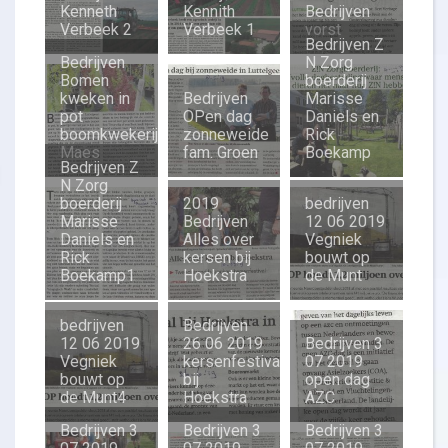
Kenneth
Kennith
Bedrijven
Verbeek 2
Verbeek 1
vorst
Bedrijven Z
Bedrijven
N Zorg
Bomen
boerderij
kweken in
Bedrijven
Marisse
pot
OPen dag
Daniels en
boomkwekerij
zonneweide
Rick
Maes
fam. Groen
Boekamp
Bedrijven Z
N Zorg
boerderij
2019
bedrijven
Marisse
Bedrijven
12 06 2019
Daniels en
Alles over
Vegniek
Rick
kersen bij
bouwt op
Boekamp1
Hoekstra
de Munt
bedrijven
Bedrijven
12 06 2019
26 06 2019
Bedrijven 3
Vegniek
kersenfestival
07 2019
bouwt op
bij
open dag
de Munt4
Hoekstra
AZC
Bedrijven 3
Bedrijven 3
Bedrijven 3