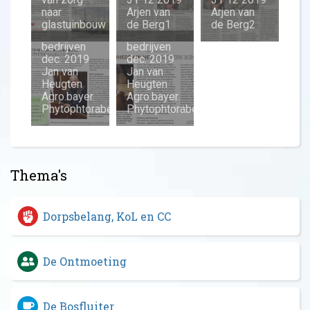
naar
Arjen van
Arjen van
glastuinbouw
de Berg1
de Berg2
bedrijven
bedrijven
dec. 2019
dec. 2019
Jan van
Jan van
Heugten
Heugten
Agro.bayer.
Agro.bayer.
Phytophtorabestrijding
Phytophtorabestrijding1
Thema's
Dorpsbelang, KoL en CC
De Ontmoeting
De Bosfluiter